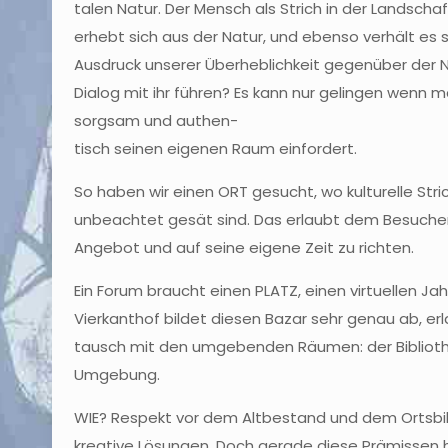
talen Natur. Der Mensch als Strich in der Landscha
erhebt sich aus der Natur, und ebenso verhält es s
Ausdruck unserer Überheblichkeit gegenüber der N
Dialog mit ihr führen? Es kann nur gelingen wenn m
sorgsam und authen-
tisch seinen eigenen Raum einfordert.
So haben wir einen ORT gesucht, wo kulturelle St
unbeachtet gesät sind. Das erlaubt dem Besuche
Angebot und auf seine eigene Zeit zu richten.
Ein Forum braucht einen PLATZ, einen virtuellen Ja
Vierkanthof bildet diesen Bazar sehr genau ab, e
tausch mit den umgebenden Räumen: der Biblioth
Umgebung.
WIE? Respekt vor dem Altbestand und dem Ortsbild a
kreative Lösungen. Doch gerade diese Prämissen h